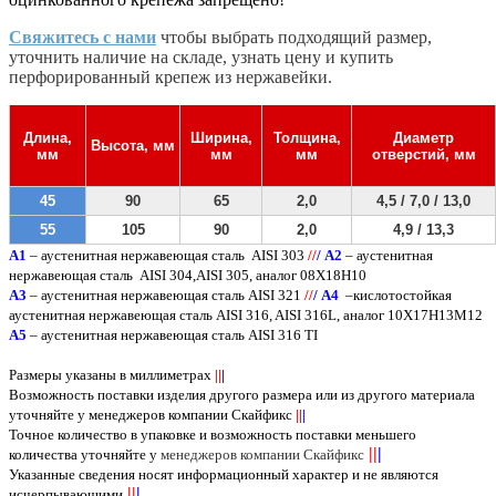
Свяжитесь с нами
чтобы выбрать подходящий размер,
уточнить наличие на складе, узнать цену и купить
перфорированный крепеж из нержавейки.
Длина,
Ширина,
Толщина,
Диаметр
Высота, мм
мм
мм
мм
отверстий, мм
45
90
65
2,0
4,5 / 7,0 / 13,0
55
105
90
2,0
4,9 / 13,3
A
1
– аустенитная нержавеющая сталь
AISI 303
/
/
/
А2
– аустенитная
нержавеющая сталь
AISI
304,
AISI
305, аналог 08Х18Н10
А3
– аустенитная нержавеющая сталь
AISI
321
/
/
/
А4
–кислотостойкая
аустенитная нержавеющая сталь
AISI
316,
AISI
316
L
, аналог 10Х17Н13М12
А5
– аустенитная нержавеющая сталь
AISI
316
TI
Размеры указаны в миллиметрах
||
|
Возможность поставки изделия другого размера или из другого материала
уточняйте у менеджеров компании Скайфикс
||
|
Точное количество в упаковке и возможность поставки меньшего
||
|
количества уточняйте у
менеджеров компании Скайфикс
Указанные сведения носят информационный характер и не являются
||
|
исчерпывающими