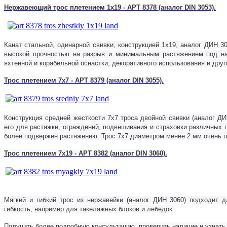
Нержавеющий трос плетением 1х19 - АРТ 8378 (аналог DIN 3053).
Канат стальной, одинарной свивки, конструкцией 1х19, аналог ДИН
30
высокой прочностью на разрыв и минимальным растяжением под наг
яхтенной и корабельной оснастки, декоративного использования и други
Трос плетением 7х7 - АРТ 8379 (аналог DIN 3055).
Конструкция средней жесткости 7х7 троса двойной свивки (аналог Д
его для растяжки, ограждений, подвешивания и страховки различных г
более подвержен растяжению. Трос 7х7 диаметром менее 2 мм очень г
Трос плетением 7х19 - АРТ 8382 (аналог DIN 3060).
Мягкий и гибкий трос из нержавейки (аналог ДИН
3060) подходит д
гибкость, например для такелажных блоков и лебедок.
Получить более подробную консультацию, проверить наличие и узнать