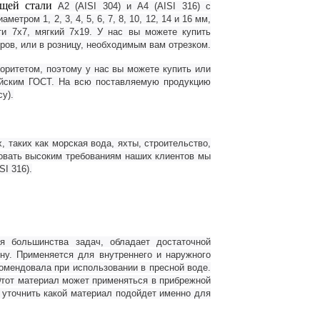
ющей стали
А2 (AISI 304) и А4 (AISI 316) с
тром 1, 2, 3, 4, 5, 6, 7, 8, 10, 12, 14 и 16 мм,
ти 7х7, мягкий 7х19. У нас вы можете купить
ров, или в розницу, необходимым вам отрезком.
ритетом, поэтому у нас вы можете купить или
ийским ГОСТ. На всю поставляемую продукцию
у).
таких как морская вода, яхты, строительство,
вовать высоким требованиям наших клиентов мы
SI
316).
я большинства задач, обладает достаточной
ну. Применяется для внутреннего и наружного
омендовала при использовании в пресной воде.
 Этот материал может применяться в прибрежной
ы уточнить какой материал подойдет именно для