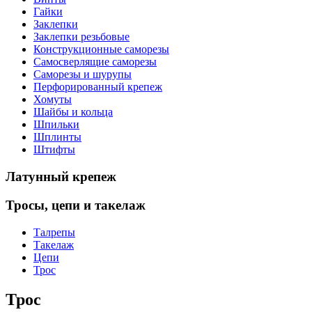
Гайки
Заклепки
Заклепки резьбовые
Конструкционные саморезы
Самосверлящие саморезы
Саморезы и шурупы
Перфорированный крепеж
Хомуты
Шайбы и кольца
Шпильки
Шплинты
Штифты
Латунный
крепеж
Тросы,
цепи и такелаж
Талрепы
Такелаж
Цепи
Трос
Трос