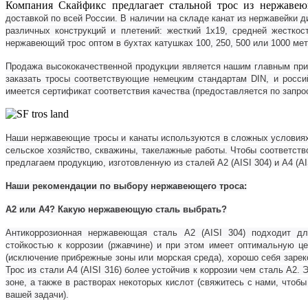
Компания Скайфикс предлагает стальной трос из нержаве
доставкой по всей России. В наличии на складе канат из нержавейки диаме
различных конструкций и плетений: жесткий 1х19, средней жесткос
нержавеющий трос оптом в бухтах катушках 100, 250, 500 или 1000 мет
Продажа высококачественной продукции является нашим главным прио
заказать тросы соответствующие немецким стандартам
DIN
, и росс
имеется сертификат соответствия качества (предоставляется по запрос
Наши нержавеющие тросы и канаты используются в сложных условиях, 
сельское хозяйство, скважины, такелажные работы. Чтобы соответст
предлагаем продукцию, изготовленную из сталей
A
2 (
AISI
304) и
A
4 (
AI
Наши рекомендации по выбору нержавеющего троса:
А2 или А4? Какую нержавеющую сталь выбрать?
Антикоррозионная нержавеющая сталь А2 (AISI 304) подходит дл
стойкостью к коррозии (ржавчине) и при этом имеет оптимальную це
(исключение прибрежные зоны или морская среда), хорошо себя зарек
Трос из стали А4 (AISI 316) более устойчив к коррозии чем сталь А2.
зоне, а также в растворах некоторых кислот (свяжитесь с нами, чтоб
вашей задачи).