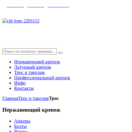
главная
|
каталог
|
контакты
info@skyfix.ru
Нержавеющий крепеж
Латунный крепеж
Трос и такелаж
Профессиональный крепеж
Инфо
Контакты
Главная
Трос и такелаж
Трос
Нержавеющий
крепеж
Анкеры
Болты
Винты