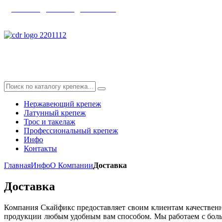
главная
|
каталог
|
контакты
info@skyfix.ru
Нержавеющий крепеж
Латунный крепеж
Трос и такелаж
Профессиональный крепеж
Инфо
Контакты
Главная
Инфо
O Компании
Доставка
Доставка
Компания Скайфикс предоставляет своим клиентам качественн
продукции любым удобным вам способом. Мы работаем с боль