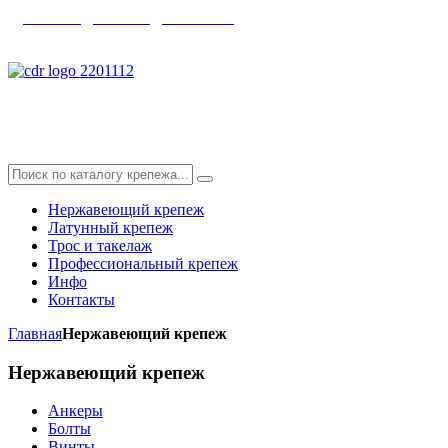
главная
|
каталог
|
контакты
info@skyfix.ru
Нержавеющий крепеж
Латунный крепеж
Трос и такелаж
Профессиональный крепеж
Инфо
Контакты
Главная
Нержавеющий крепеж
Нержавеющий
крепеж
Анкеры
Болты
Винты