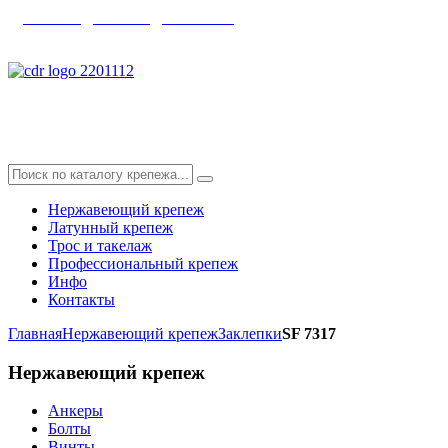
главная
|
каталог
|
контакты
info@skyfix.ru
Нержавеющий крепеж
Латунный крепеж
Трос и такелаж
Профессиональный крепеж
Инфо
Контакты
Главная
Нержавеющий крепеж
Заклепки
SF 7317
Нержавеющий
крепеж
Анкеры
Болты
Винты