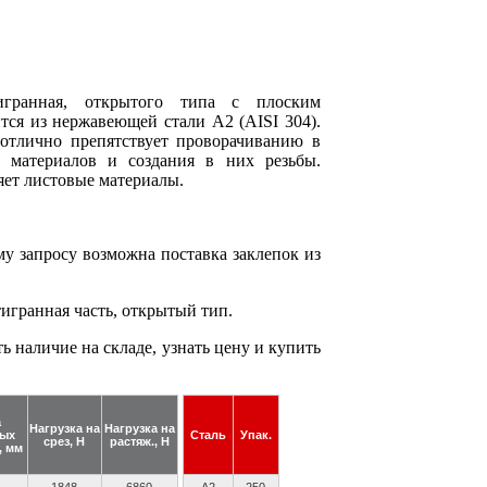
игранная, открытого типа с плоским
тся из нержавеющей стали А2 (AISI 304).
 отлично препятствует проворачиванию в
х материалов и создания в них резьбы.
яет листовые материалы.
у запросу возможна поставка заклепок из
гранная часть, открытый тип.
 наличие на складе, узнать цену и купить
а
Нагрузка на
Нагрузка на
мых
Сталь
Упак.
срез, Н
растяж., Н
, мм
1848
6860
A2
250