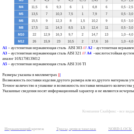
М4
11,5
6
9,3
6
1
6,8
6
0,5 - 2,5
М5
13,5
7
10,3
7,5
1
7,9
7
0,5 - 3,0
М6
15,5
9
12,3
8
1,5
10,2
9
0,5 - 3,0
М8
17,5
11
14,3
8,5
1,5
12,4
11
0,5 - 3,0
М10
22
12,9
16,3
9,7
2
14,7
13
1,0 - 4,0
М12
26
15,9
23
10,5
2
17,6
16
1,0 - 4,0
A
1
– аустенитная нержавеющая сталь
AISI 303
/
/
/
А2
– аустенитная нержаве
А3
– аустенитная нержавеющая сталь
AISI
321
/
/
/
А4
–кислотостойкая аусте
аналог 10Х17Н13М12
А5
– аустенитная нержавеющая сталь
AISI
316
TI
Размеры указаны в миллиметрах
||
|
Возможность поставки изделия другого размера или из другого материала у
Точное количество в упаковке и возможность поставки меньшего количества
Указанные сведения носят информационный характер и не являются исчер
Компания Скайфикс - все вид
Нержавеющий
крепеж
Тросы, цепи и такелаж
NORD-LOCK