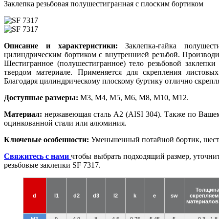
Заклепка резьбовая полушестигранная с плоским бортиком
Описание и характеристики:
Заклепка-гайка полушест
цилиндрическим бортиком с внутреннией резьбой. Производи
Шестигранное (полушестигранное) тело резьбовой заклепки
твердом материале. Применяется для скрепления листовы
Благодаря цилиндрическому плоскому буртику отлично скрепл
Доступные размеры:
М3, М4, М5, М6, М8, М10, М12.
Материал:
нержавеющая сталь А2 (AISI 304). Также по Вашем
оцинкованной стали или алюминия.
Ключевые особенности:
Уменьшенный потайной бортик, шести
Свяжитесь с нами
чтобы выбрать подходящий размер, уточнить
резьбовые заклепки SF 7317.
Толщин
d
l1
d2
d3
l2
k
e
sw
скрепляе
материалов
М3
9
4,9
8
4,5
0,75
5,45
5
0,3 - 1,8