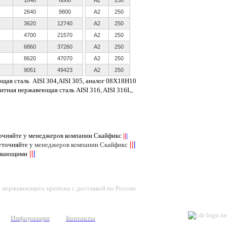
2640
9800
A2
250
3620
12740
A2
250
4700
21570
A2
250
6860
37260
A2
250
8620
47070
A2
250
9051
49423
А2
250
ющая сталь
AISI
304,
AISI
305, аналог 08Х18Н10
нитная нержавеющая сталь
AISI
316,
AISI
316
L
,
точняйте у менеджеров компании Скайфикс
||
|
||
|
 уточняйте у
менеджеров компании Скайфикс
||
|
пывающими
ы нержавеющего крепежа с доставкой по России.
Информация
Контакты