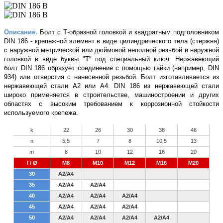
Описание.
Болт с Т-образной головкой и квадратным подголовником
DIN
186 - крепежной элемент в виде цилиндрического тела (стержня)
с наружной метрической или дюймовой неполной резьбой и наружной
головкой в виде буквы "Т" под специальный ключ. Нержавеющий
болт DIN 186 образует соединение с помощью гайки (например, DIN
934) или отверстия с нанесенной резьбой. Болт изготавливается из
нержавеющей стали А2 или А4. DIN 186 из нержавеющей стали
широко применяется в строительстве, машиностроении и других
областях с высоким требованием к коррозионной стойкости
используемого крепежа.
k
22
26
30
38
46
n
5,5
7
8
10,5
13
m
8
10
12
16
20
l / Ø
M8
M10
M12
M16
M20
30
A2/A4
35
A2/A4
A2/A4
40
A2/A4
A2/A4
A2/A4
45
A2/A4
A2/A4
A2/A4
50
A2/A4
A2/A4
A2/A4
A2/A4