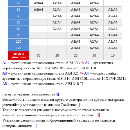
55
A2/A4
A2/A4
A2/A4
A2/A4
60
A2/A4
A2/A4
A2/A4
A2/A4
A2/A4
65
A2/A4
A2/A4
A2/A4
A2/A4
70
A2/A4
A2/A4
A2/A4
A2/A4
80
A2/A4
A2/A4
A2/A4
A2/A4
90
A2/A4
A2/A4
A2/A4
100
A2/A4
A2/A4
A2/A4
120
A2/A4
A2/A4
A2/A4
штук в
50
25
25
25
10
упаковке
A
1
– аустенитная нержавеющая сталь
AISI 303
/
/
/
А2
– аустенитная
нержавеющая сталь
AISI
304,
AISI
305, аналог 08Х18Н10
А3
– аустенитная нержавеющая сталь
AISI
321
/
/
/
А4
–кислотостойкая
аустенитная нержавеющая сталь
AISI
316,
AISI
316
L
, аналог 10Х17Н13М12
А5
– аустенитная нержавеющая сталь
AISI
316
TI
Размеры указаны в миллиметрах
||
|
Возможность поставки изделия другого размера или из другого материала
уточняйте у менеджеров компании Скайфикс
||
|
Точное количество в упаковке и возможность поставки меньшего
||
|
количества уточняйте у
менеджеров компании Скайфикс
Указанные сведения носят информационный характер и не являются
||
|
исчерпывающими